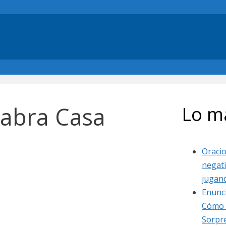
labra Casa
Lo m
Oracio
negat
jugan
Enunc
Cómo 
Sorpr