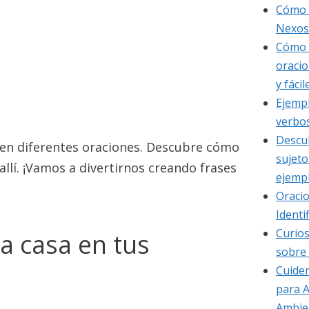
Cómo 
Nexos
Cómo 
oracio
y fáci
Ejempl
verbo
Descub
en diferentes oraciones. Descubre cómo
sujeto
allí. ¡Vamos a divertirnos creando frases
ejempl
Oracio
Identi
Curios
a casa en tus
sobre 
Cuidem
para 
Ambie