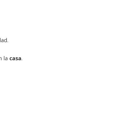
ad.
n la
casa
.