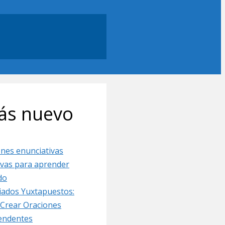
ás nuevo
nes enunciativas
ivas para aprender
do
iados Yuxtapuestos:
Crear Oraciones
endentes