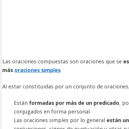
Las oraciones compuestas son oraciones que se
es
más
oraciones simples
.
Al estar constituidas por un conjunto de oraciones,
Están
formadas por más de un predicado
, p
conjugados en forma personal.
Las oraciones simples por lo general
están un
conjunciones, signos de puntuación u otras p