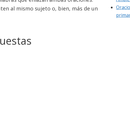
Oracio
ten al mismo sujeto o, bien, más de un
primar
uestas