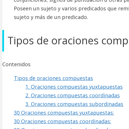
Poseen un sujeto y varios predicados que remi
sujeto y más de un predicado.
Tipos de oraciones comp
Contenidos
Tipos de oraciones compuestas
1. Oraciones compuestas yuxtapuestas
2. Oraciones compuestas coordinadas
3. Oraciones compuestas subordinadas
30 Oraciones compuestas yuxtapuestas:
30 Oraciones compuestas coordinadas: