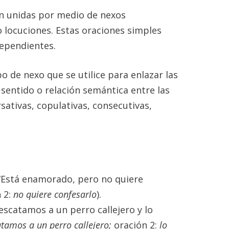
án unidas por medio de nexos
 locuciones. Estas oraciones simples
dependientes.
po de nexo que se utilice para enlazar las
sentido o relación semántica entre las
ativas, copulativas, consecutivas,
 “Está enamorado, pero no quiere
 2:
no quiere confesarlo
).
rescatamos a un perro callejero y lo
atamos a un perro callejero;
oración 2:
lo