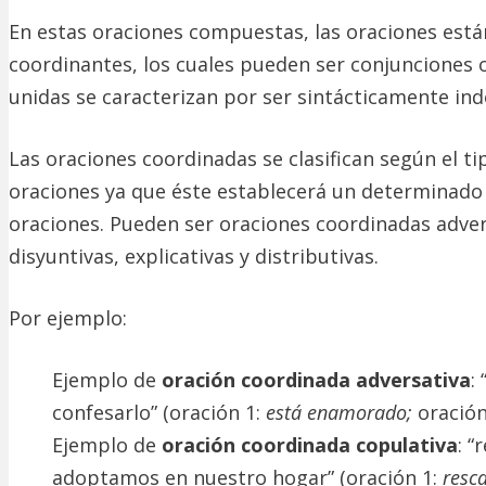
En estas oraciones compuestas, las oraciones est
coordinantes, los cuales pueden ser conjunciones o
unidas se caracterizan por ser sintácticamente in
Las oraciones coordinadas se clasifican según el ti
oraciones ya que éste establecerá un determinado 
oraciones. Pueden ser oraciones coordinadas advers
disyuntivas, explicativas y distributivas.
Por ejemplo:
Ejemplo de
oración coordinada adversativa
:
confesarlo” (oración 1:
está enamorado;
oración
Ejemplo de
oración coordinada copulativa
: “
adoptamos en nuestro hogar” (oración 1:
resc