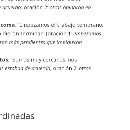
e acuerdo;
oración 2:
otros opinaron en
 coma
: “Empezamos el trabajo temprano;
idieron terminar” (oración 1:
empezamos
eron más pendientes que impidieron
tos
: “Somos muy cercanos: nos
os estaban de acuerdo;
oración 2:
otros
rdinadas